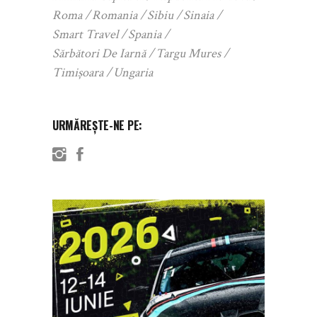
Roma
Romania
Sibiu
Sinaia
Smart Travel
Spania
Sărbători De Iarnă
Targu Mures
Timișoara
Ungaria
URMĂREȘTE-NE PE: