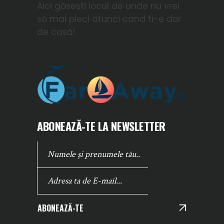
Aici găsești locul de unde nu vrei
să mai pleci atunci cand ti-e dor
de casă!
ABONEAZĂ-TE LA NEWSLETTER
ABONEAZĂ-TE