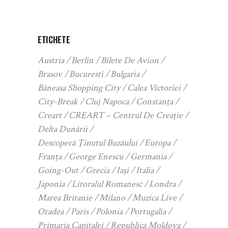
ETICHETE
Austria
Berlin
Bilete De Avion
Brasov
Bucuresti
Bulgaria
Băneasa Shopping City
Calea Victoriei
City-Break
Cluj Napoca
Constanța
Creart
CREART – Centrul De Creație
Delta Dunării
Descoperă Ținutul Buzăului
Europa
Franța
George Enescu
Germania
Going-Out
Grecia
Iași
Italia
Japonia
Litoralul Romanesc
Londra
Marea Britanie
Milano
Muzica Live
Oradea
Paris
Polonia
Portugalia
Primaria Capitalei
Republica Moldova