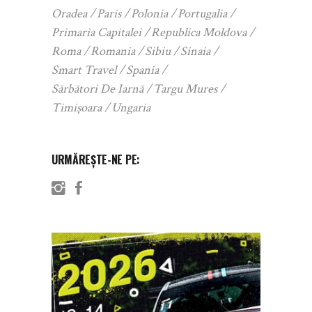
Oradea
Paris
Polonia
Portugalia
Primaria Capitalei
Republica Moldova
Roma
Romania
Sibiu
Sinaia
Smart Travel
Spania
Sărbători De Iarnă
Targu Mures
Timișoara
Ungaria
URMĂREȘTE-NE PE: