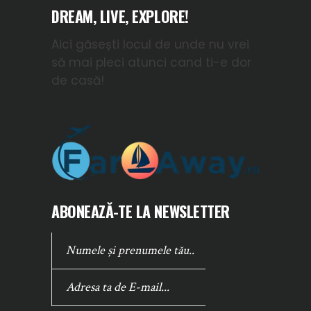
DREAM, LIVE, EXPLORE!
Aici găsești locul de unde nu vrei
să mai pleci atunci cand ti-e dor
de casă!
ABONEAZĂ-TE LA NEWSLETTER