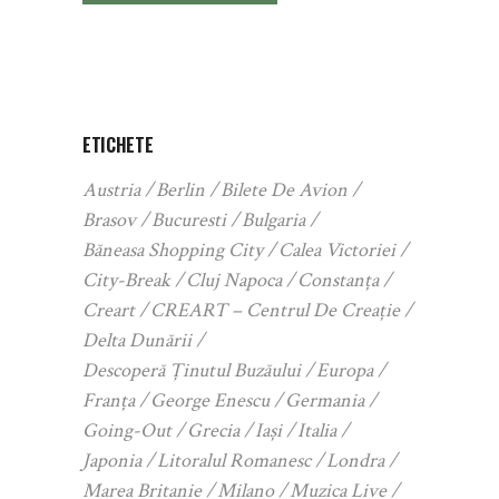
ETICHETE
Austria
Berlin
Bilete De Avion
Brasov
Bucuresti
Bulgaria
Băneasa Shopping City
Calea Victoriei
City-Break
Cluj Napoca
Constanța
Creart
CREART – Centrul De Creație
Delta Dunării
Descoperă Ținutul Buzăului
Europa
Franța
George Enescu
Germania
Going-Out
Grecia
Iași
Italia
Japonia
Litoralul Romanesc
Londra
Marea Britanie
Milano
Muzica Live