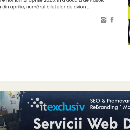
 noi, luni 21 aprilie 2025, în a doua zi de Paște.
 din aprilie, numărul biletelor de avion