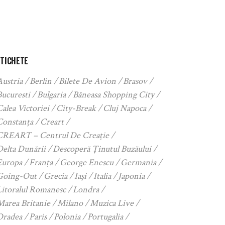
ETICHETE
Austria
Berlin
Bilete De Avion
Brasov
Bucuresti
Bulgaria
Băneasa Shopping City
alea Victoriei
City-Break
Cluj Napoca
Constanța
Creart
CREART – Centrul De Creație
Delta Dunării
Descoperă Ținutul Buzăului
Europa
Franța
George Enescu
Germania
Going-Out
Grecia
Iași
Italia
Japonia
Litoralul Romanesc
Londra
Marea Britanie
Milano
Muzica Live
Oradea
Paris
Polonia
Portugalia