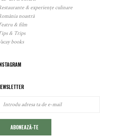
Restaurante & experiențe culinare
România noastră
Teatru & film
Tips & Trips
Vacay books
INSTAGRAM
NEWSLETTER
ABONEAZĂ-TE