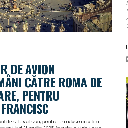
P
R DE AVION
MÂNI CĂTRE ROMA DE
ARE, PENTRU
 FRANCISC
nți fizic la Vatican, pentru a-i aduce un ultim