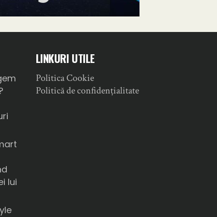
LINKURI UTILE
Politica Cookie
gem
Politică de confidențialitate
?
ri
mart
nd
i lui
yle