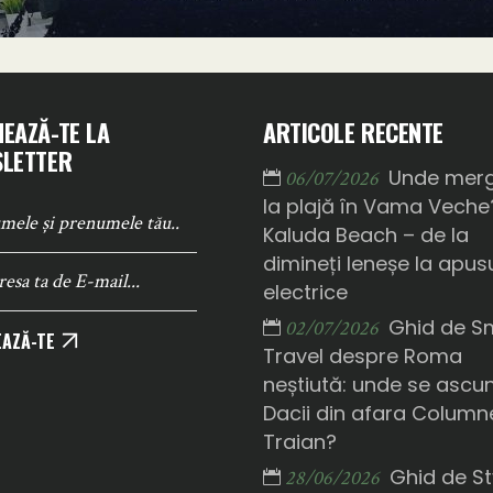
EAZĂ-TE LA
ARTICOLE RECENTE
LETTER
Unde mer
06/07/2026
la plajă în Vama Veche
Kaluda Beach – de la
dimineți leneșe la apusu
electrice
Ghid de S
02/07/2026
AZĂ-TE
Travel despre Roma
neștiută: unde se ascu
Dacii din afara Columne
Traian?
Ghid de St
28/06/2026