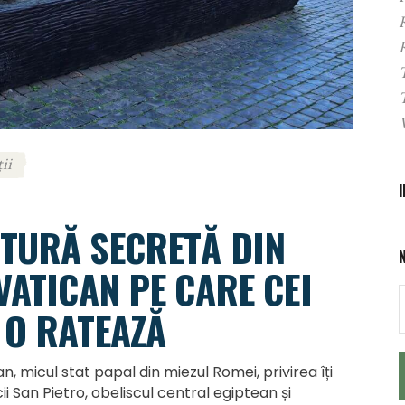
ii
TURĂ SECRETĂ DIN
VATICAN PE CARE CEI
 O RATEAZĂ
n, micul stat papal din miezul Romei, privirea îți
i San Pietro, obeliscul central egiptean și