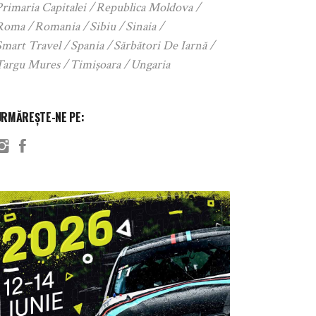
rimaria Capitalei
Republica Moldova
Roma
Romania
Sibiu
Sinaia
Smart Travel
Spania
Sărbători De Iarnă
Targu Mures
Timișoara
Ungaria
URMĂREȘTE-NE PE: