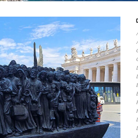
A
C
D
F
H
P