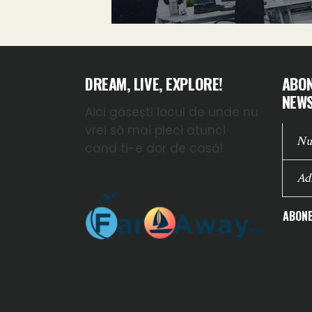
DREAM, LIVE, EXPLORE!
ABON
NEWS
Aici găsești locul de unde nu
vrei să mai pleci atunci
cand ti-e dor de casă!
ABONE