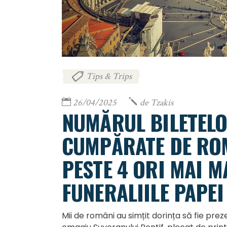
Tips & Trips
26/04/2025
de
Tzakis
NUMĂRUL BILETELO
CUMPĂRATE DE RO
PESTE 4 ORI MAI M
FUNERALIILE PAPEI
Mii de români au simțit dorința să fie preze