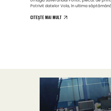
omagiu Suveranului Pontif, plecat de printre
Potrivit datelor Vola, în ultima săptămână
CITEȘTE MAI MULT