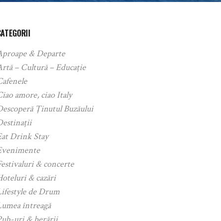
CATEGORII
Aproape & Departe
rtă – Cultură – Educație
Cafenele
iao amore, ciao Italy
Descoperă Ținutul Buzăului
estinații
Eat Drink Stay
Evenimente
estivaluri & concerte
oteluri & cazări
Lifestyle de Drum
Lumea întreagă
ub-uri & berării