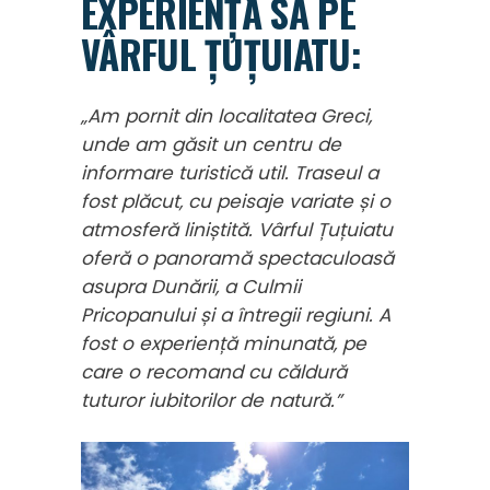
EXPERIENȚA SA PE
VÂRFUL ȚUȚUIATU:
„Am pornit din localitatea Greci,
unde am găsit un centru de
informare turistică util. Traseul a
fost plăcut, cu peisaje variate și o
atmosferă liniștită. Vârful Țuțuiatu
oferă o panoramă spectaculoasă
asupra Dunării, a Culmii
Pricopanului și a întregii regiuni. A
fost o experiență minunată, pe
care o recomand cu căldură
tuturor iubitorilor de natură.”