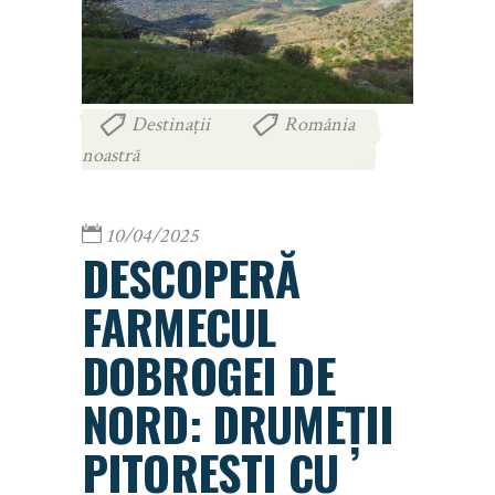
Destinații
România
,
noastră
10/04/2025
DESCOPERĂ
FARMECUL
DOBROGEI DE
NORD: DRUMEȚII
PITOREȘTI CU