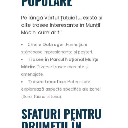
POPULARE
Pe lângă Vârful Țuțuiatu, există și
alte trasee interesante în Munții
Măcin, cum ar fi:
Cheile Dobrogei:
Formațiuni
stâncoase impresionante și peșteri.
Trasee în Parcul Național Munții
Măcin:
Diverse trasee marcate și
amenajate.
Trasee tematice:
Poteci care
explorează aspecte specifice ale zonei
(flora, fauna, istoria).
SFATURI PENTRU
DRUMEȚII ÎN