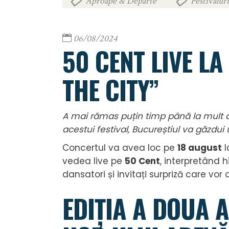
Aproape & Departe
Festivalur
,
06/08/2024
50 CENT LIVE L
THE CITY”
A mai rămas puțin timp până la mult 
acestui festival, Bucureștiul va găzdu
Concertul va avea loc pe
18 august
l
vedea live pe
50 Cent
, interpretând h
dansatori și invitați surpriză care vor 
EDIȚIA A DOUA A