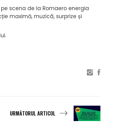
ce pe scena de la Romaero energia
cție maximă, muzicã, surprize și
ui.
URMĂTORUL ARTICOL