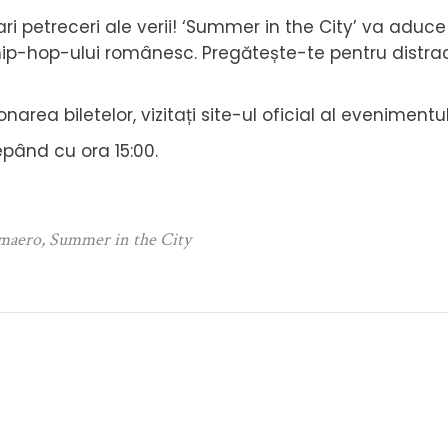
ri petreceri ale verii! ‘Summer in the City’ va adu
le hip-hop-ului românesc. Pregătește-te pentru distra
narea biletelor, vizitați site-ul oficial al evenimentul
pând cu ora 15:00.
maero
,
Summer in the City