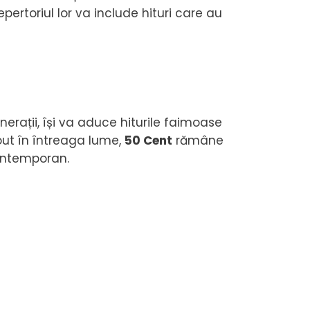
rtoriul lor va include hituri care au
nerații, își va aduce hiturile faimoase
out în întreaga lume,
50 Cent
rămâne
contemporan.