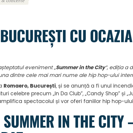
i & concerte
A BUCUREȘTI CU OCAZI
așteptatul eveniment „
Summer in the City
”, ediția a
i una dintre cele mai mari nume ale hip hop-ului inter
a
Romaero, București
, și se anunță a fi unul incend
ituri celebre precum „In Da Club”, „Candy Shop” și „Jus
amplifica spectacolul și vor oferi faniilor hip hop-ul
 SUMMER IN THE CITY 