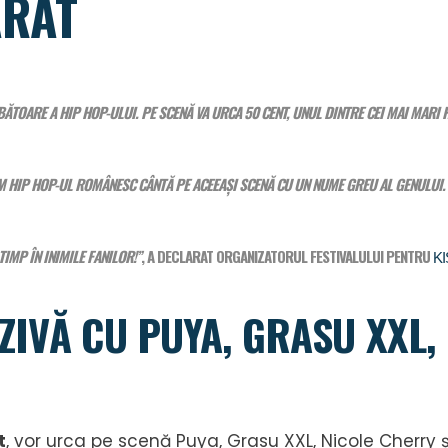
ĂRAT
BĂTOARE A HIP HOP-ULUI. PE SCENĂ VA URCA 50 CENT, UNUL DINTRE CEI MAI MARI 
 HIP HOP-UL ROMÂNESC CÂNTĂ PE ACEEAȘI SCENĂ CU UN NUME GREU AL GENULUI. 
MP ÎN INIMILE FANILOR!”
, A DECLARAT ORGANIZATORUL FESTIVALULUI PENTRU
K
IVĂ CU PUYA, GRASU XXL,
t
, vor urca pe scenă Puya, Grasu XXL, Nicole Cherry 