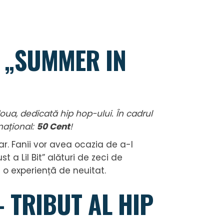
A „SUMMER IN
 doua, dedicată hip hop-ului. În cadrul
național:
50 Cent
!
iar. Fanii vor avea ocazia de a-l
t a Lil Bit” alături de zeci de
ui o experiențã de neuitat.
– TRIBUT AL HIP