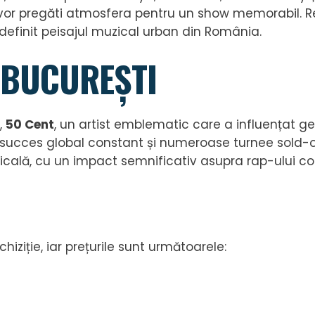
vor pregăti atmosfera pentru un show memorabil. Repe
 definit peisajul muzical urban din România.
A BUCUREȘTI
,
50 Cent
, un artist emblematic care a influențat ge
n succes global constant și numeroase turnee sold-
uzicală, cu un impact semnificativ asupra rap-ului 
hiziție, iar prețurile sunt următoarele: